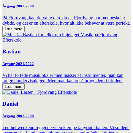
Årgang 2007/2008
På Fjordvang kan du være den, du er. Fjordvang har menneskelig
dybde, og det er en efterskole, hvor alt ikke behøver at være perfekt.
Læs mere
Bastian
Årgang 2021/2022
Vi har to fede musiklokaler med masser af instrumenter, man kan
bruge i undervisningen. Men man kan også bruge dem i fritiden.
Læs mere
Daniel
Årgang 2007/2008
I en hel weekend byggede vi en kæmpe labyrint i hallen. Vi spillede
gysermusik, havde natteløb og en masse andre fede aktiviteter.