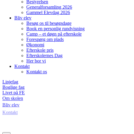
Bestyrelsen
Generalforsamling 2026
Gammel Elevdag 2026
Bliv elev
Besøg os til besøgsdage
Book en personlig rundvisning
Camp – et døgn på efterskole
Forespørg om plads
Økonomi
Efterskole pris
Efterskolernes Dag
Her bor vi
Kontakt
Kontakt os
Linjefag
Boglige fag
Livet på FE
Om skolen
Bliv elev
Kontakt