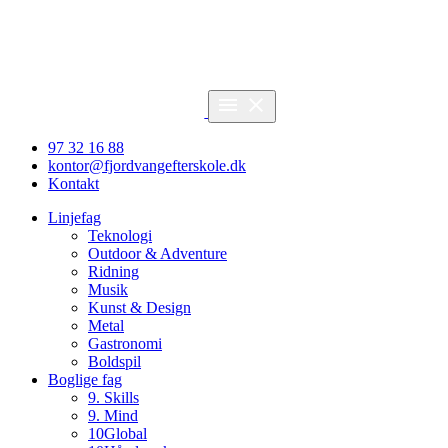
97 32 16 88
kontor@fjordvangefterskole.dk
Kontakt
Linjefag
Teknologi
Outdoor & Adventure
Ridning
Musik
Kunst & Design
Metal
Gastronomi
Boldspil
Boglige fag
9. Skills
9. Mind
10Global