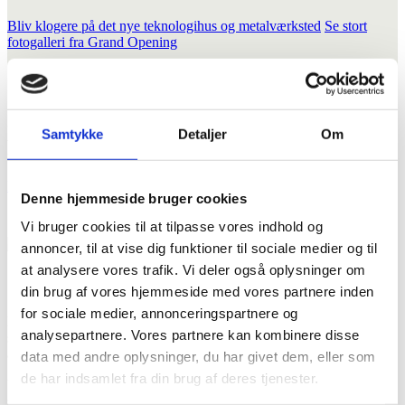
Bliv klogere på det nye teknologihus og metalværksted
Se stort
fotogalleri fra Grand Opening
8 gode grunde til at du skal vælge
Samtykke
Detaljer
Om
Fjordvang
Læs hvorfor du skal vælge Fjordvang
Denne hjemmeside bruger cookies
Vi bruger cookies til at tilpasse vores indhold og
annoncer, til at vise dig funktioner til sociale medier og til
at analysere vores trafik. Vi deler også oplysninger om
10. klasse på Fjordvang
din brug af vores hjemmeside med vores partnere inden
for sociale medier, annonceringspartnere og
Drømmer du om et efterskoleeventyr, hvor du rykker dig fagligt og
analysepartnere. Vores partnere kan kombinere disse
som menneske? Fjordvang er en efterskole for dig, der har
ambitioner.
data med andre oplysninger, du har givet dem, eller som
de har indsamlet fra din brug af deres tjenester.
Vi har skabt en 10. klasse, hvor du vil opleve det fedeste fællesskab,
spændende linjefag og en projektorienteret boglig undervisning, der