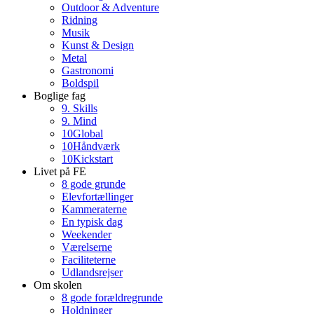
Outdoor & Adventure
Ridning
Musik
Kunst & Design
Metal
Gastronomi
Boldspil
Boglige fag
9. Skills
9. Mind
10Global
10Håndværk
10Kickstart
Livet på FE
8 gode grunde
Elevfortællinger
Kammeraterne
En typisk dag
Weekender
Værelserne
Faciliteterne
Udlandsrejser
Om skolen
8 gode forældregrunde
Holdninger