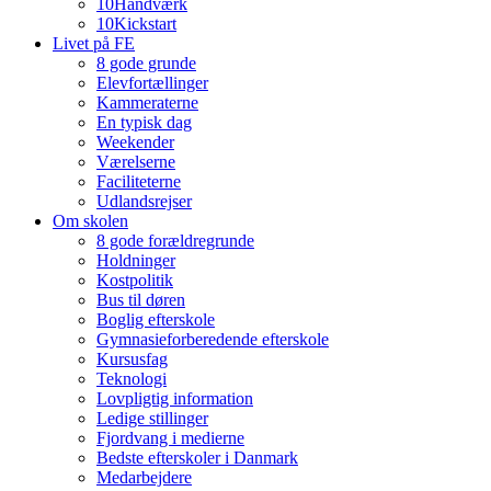
10Håndværk
10Kickstart
Livet på FE
8 gode grunde
Elevfortællinger
Kammeraterne
En typisk dag
Weekender
Værelserne
Faciliteterne
Udlandsrejser
Om skolen
8 gode forældregrunde
Holdninger
Kostpolitik
Bus til døren
Boglig efterskole
Gymnasieforberedende efterskole
Kursusfag
Teknologi
Lovpligtig information
Ledige stillinger
Fjordvang i medierne
Bedste efterskoler i Danmark
Medarbejdere