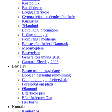
Kostpolitik
Bus til døren
Boglig efterskole
Gymnasieforberedende efterskole
Kursusfag
Teknologi
Lovpligtig information
Ledige stillinger
Fjordvang i medierne
Bedste efterskoler i Danmark
Medarbejdere
Bestyrelsen
Generalforsamling 2026
Gammel Elevdag 2026
Bliv elev
Besøg os til besøgsdage
Book en personlig rundvisning
Camp - et døgn på efterskole
Forespørg om plads
Økonomi
Efterskole pris
Efterskolernes Dag
Her bor vi
Kontakt
Kontakt os