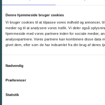
8 gode grunde
Denne hjemmeside bruger cookies
Elevfortællinger
Vi bruger cookies til at tilpasse vores indhold og annoncer, til 
Kammeraterne
medier og til at analysere vores trafik. Vi deler også oplysni
En typisk dag
hjemmeside med vores partnere inden for sociale medier, a
Weekender
analysepartnere. Vores partnere kan kombinere disse data m
Værelserne
givet dem, eller som de har indsamlet fra din brug af deres tj
Faciliteterne
Udlandsrejser
Samtykkevalg
Nødvendig
Om skolen
Præferencer
8 gode forældregrunde
Statistik
Holdninger