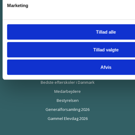
Kostpolitik
Marketing
Bus til døren
Boglig efterskole
Gymnasieforberedende efterskole
Tillad alle
Kursusfag
Teknologi
Tillad valgte
Lovpligtig information
Ledige stillinger
Afvis
Fjordvang i medierne
Bedste efterskoler i Danmark
Medarbejdere
Bestyrelsen
Generalforsamling 2026
Gammel Elevdag 2026