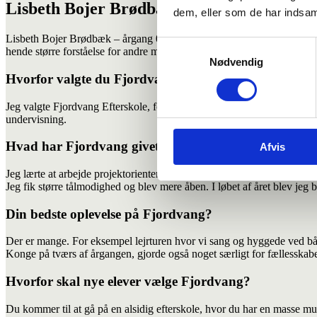
Lisbeth Bojer Brødbæk fortæller om sit ef
dem, eller som de har indsaml
Lisbeth Bojer Brødbæk – årgang 08/09 – er kandidat i folkesundhedsvi
Samtykkevalg
hende større forståelse for andre mennesker og lærte hende at arbejde p
Nødvendig
Hvorfor valgte du Fjordvang?
Jeg valgte Fjordvang Efterskole, fordi jeg kunne have min egen hest m
undervisning.
Hvad har Fjordvang givet dig med i rygsækken?
Afvis
Jeg lærte at arbejde projektorienteret og i teams. Lærerne var dygtige, o
Jeg fik større tålmodighed og blev mere åben. I løbet af året blev jeg b
Din bedste oplevelse på Fjordvang?
Der er mange. For eksempel lejrturen hvor vi sang og hyggede ved bå
Konge på tværs af årgangen, gjorde også noget særligt for fællesskabe
Hvorfor skal nye elever vælge Fjordvang?
Du kommer til at gå på en alsidig efterskole, hvor du har en masse mu