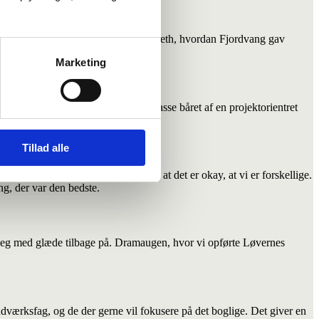
en om tidligere elever fortæller Lisbeth, hvordan Fjordvang gav
Marketing
 i en gymnasieforberedende 10. klasse båret af en projektorientret
Tillad alle
lse for andre mennesker og fandt ud, at det er okay, at vi er forskellige.
ing, der var den bedste.
 jeg med glæde tilbage på. Dramaugen, hvor vi opførte Løvernes
dværksfag, og de der gerne vil fokusere på det boglige. Det giver en