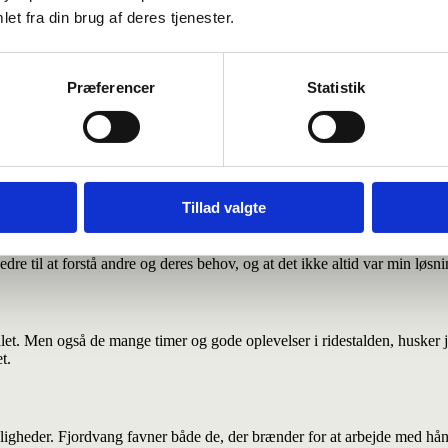
terskoleår på Fjordvang
et fra din brug af deres tjenester.
denskab og arbejder i dag som fuldmægtig i Socialstyrelsen. I føljeton
rojektorienteret i teams.
Præferencer
Statistik
ed og kombinere min store interesse for ridning med mit ønske om at gå
Tillad valgte
g jeg rykkede mig virkeligt fagligt i løbet af året. Jeg fik større forståe
edre til at forstå andre og deres behov, og at det ikke altid var min løsn
let. Men også de mange timer og gode oplevelser i ridestalden, husker
t.
ligheder. Fjordvang favner både de, der brænder for at arbejde med hån