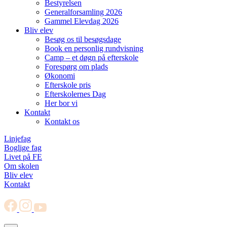
Bestyrelsen
Generalforsamling 2026
Gammel Elevdag 2026
Bliv elev
Besøg os til besøgsdage
Book en personlig rundvisning
Camp – et døgn på efterskole
Forespørg om plads
Økonomi
Efterskole pris
Efterskolernes Dag
Her bor vi
Kontakt
Kontakt os
Linjefag
Boglige fag
Livet på FE
Om skolen
Bliv elev
Kontakt