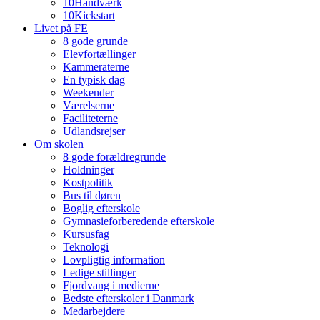
10Håndværk
10Kickstart
Livet på FE
8 gode grunde
Elevfortællinger
Kammeraterne
En typisk dag
Weekender
Værelserne
Faciliteterne
Udlandsrejser
Om skolen
8 gode forældregrunde
Holdninger
Kostpolitik
Bus til døren
Boglig efterskole
Gymnasieforberedende efterskole
Kursusfag
Teknologi
Lovpligtig information
Ledige stillinger
Fjordvang i medierne
Bedste efterskoler i Danmark
Medarbejdere