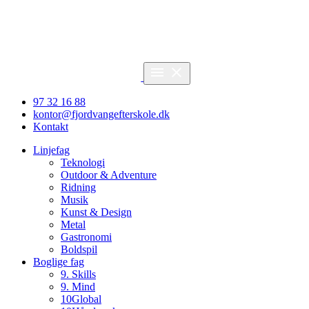
97 32 16 88
kontor@fjordvangefterskole.dk
Kontakt
Linjefag
Teknologi
Outdoor & Adventure
Ridning
Musik
Kunst & Design
Metal
Gastronomi
Boldspil
Boglige fag
9. Skills
9. Mind
10Global